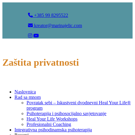
+385 99 8295522
kreator@marinajelic.com
Zaštita privatnosti
Naslovnica
Rad sa mnom
Povratak sebi – Iskustveni dvodnevni Heal Your Life®
program
Psihoterapija i psihosocijalno savjetovanje
Heal Your Life Workshops
Profesionalni Coaching
Integrativna psihodinamska psihoterapija