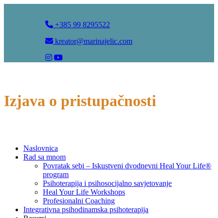
+385 99 8295522
kreator@marinajelic.com
Izjava o pristupačnosti
Naslovnica
Rad sa mnom
Povratak sebi – Iskustveni dvodnevni Heal Your Life®
program
Psihoterapija i psihosocijalno savjetovanje
Heal Your Life Workshops
Profesionalni Coaching
Integrativna psihodinamska psihoterapija