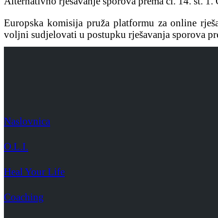
Alternativno rješavanje sporova prema čl. 14. st. 
Europska komisija pruža platformu za online rješ
voljni sudjelovati u postupku rješavanja sporova pr
Naslovnica
O.L.I.
Heal Your Life
Coaching