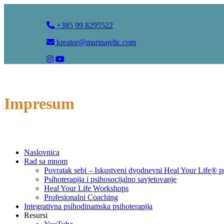
+385 99 8295522
kreator@marinajelic.com
Impresum
Naslovnica
Rad sa mnom
Povratak sebi – Iskustveni dvodnevni Heal Your Life® 
Psihoterapija i psihosocijalno savjetovanje
Heal Your Life Workshops
Profesionalni Coaching
Integrativna psihodinamska psihoterapija
Resursi