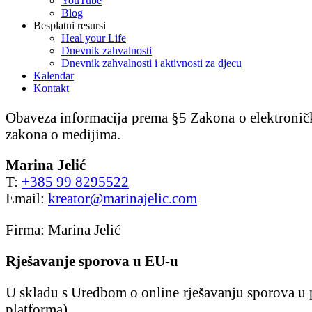
YouTube
Blog
Besplatni resursi
Heal your Life
Dnevnik zahvalnosti
Dnevnik zahvalnosti i aktivnosti za djecu
Kalendar
Kontakt
Obaveza informacija prema §5 Zakona o elektroničk
zakona o medijima.
Marina Jelić
T:
+385 99 8295522
Email:
kreator@marinajelic.com
Firma: Marina Jelić
Rješavanje sporova u EU-u
U skladu s Uredbom o online rješavanju sporova u 
platforma).