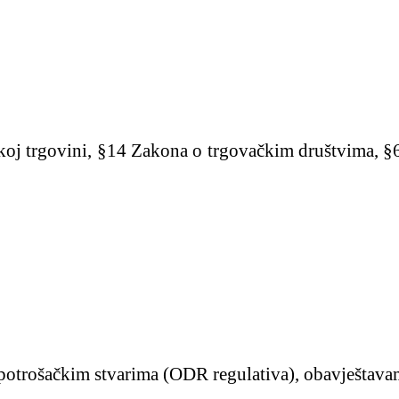
oj trgovini, §14 Zakona o trgovačkim društvima, §
potrošačkim stvarima (ODR regulativa), obavještavam