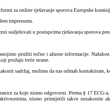
tformi za online rješavanje sporova Europske komisi
našem impresumu.
zni sudjelovati u postupcima rješavanja sporova pred
stojimo pružiti točne i ažurne informacije. Nažalos
ji pružaju treće strane.
ezakonit sadržaj, molimo da nas odmah kontaktirate, 
tranice za koje nismo odgovorni. Prema § 17 ECG-a
tivnostima, nismo primijetili takve nezakonite a