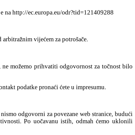
je na http://ec.europa.eu/odr?tid=121409288
 arbitražnim vijećem za potrošače.
t, ne možemo prihvatiti odgovornost za točnost bilo
kontakt podatke pronaći ćete u impresumu.
, nismo odgovorni za povezane web stranice, budući
ktivnosti. Po uočavanu istih, odmah ćemo uklonili