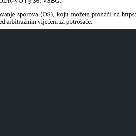
1. ODR-VO i § 36. VSBG:
avanje sporova (OS), koju možete pronaći na https:
ed arbitražnim vijećem za potrošače.