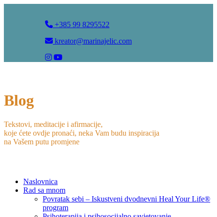
+385 99 8295522
kreator@marinajelic.com
Blog
Tekstovi, meditacije i afirmacije,
koje ćete ovdje pronaći, neka Vam budu inspiracija
na Vašem putu promjene
Naslovnica
Rad sa mnom
Povratak sebi – Iskustveni dvodnevni Heal Your Life®
program
Psihoterapija i psihosocijalno savjetovanje