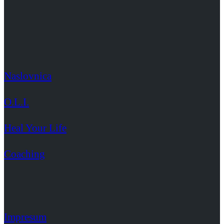
Naslovnica
O.L.I.
Heal Your Life
Coaching
Impresum