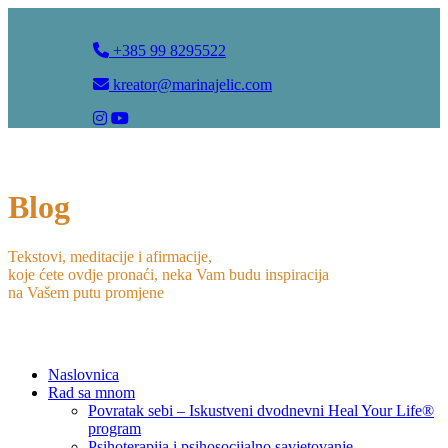
+385 99 8295522
kreator@marinajelic.com
Blog
Tekstovi, meditacije i afirmacije,
koje ćete ovdje pronaći, neka Vam budu inspiracija
na Vašem putu promjene
Naslovnica
Rad sa mnom
Povratak sebi – Iskustveni dvodnevni Heal Your Life®
program
Psihoterapija i psihosocijalno savjetovanje