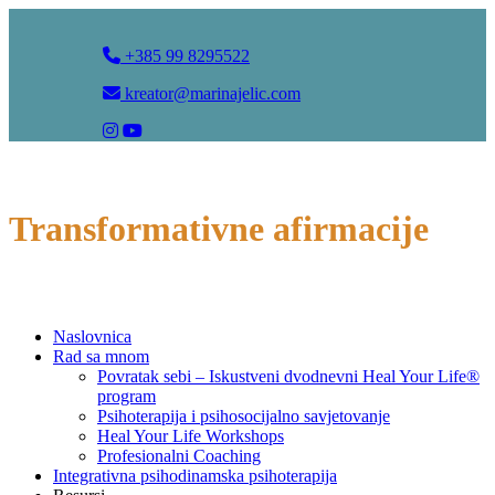
+385 99 8295522
kreator@marinajelic.com
Transformativne afirmacije
Naslovnica
Rad sa mnom
Povratak sebi – Iskustveni dvodnevni Heal Your Life®
program
Psihoterapija i psihosocijalno savjetovanje
Heal Your Life Workshops
Profesionalni Coaching
Integrativna psihodinamska psihoterapija