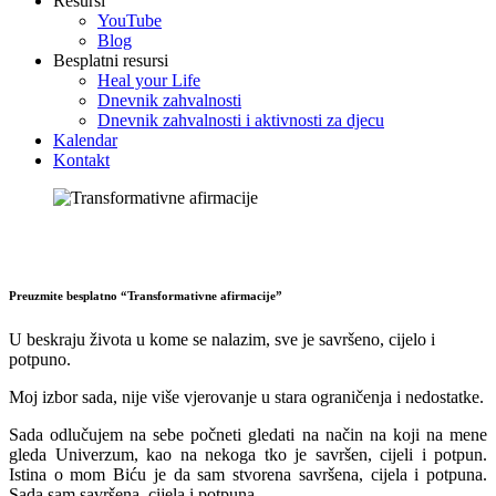
Resursi
YouTube
Blog
Besplatni resursi
Heal your Life
Dnevnik zahvalnosti
Dnevnik zahvalnosti i aktivnosti za djecu
Kalendar
Kontakt
Preuzmite besplatno “Transformativne afirmacije”
U beskraju života u kome se nalazim, sve je savršeno, cijelo i
potpuno.
Moj izbor sada, nije više vjerovanje u stara ograničenja i nedostatke.
Sada odlučujem na sebe počneti gledati na način na koji na mene
gleda Univerzum, kao na nekoga tko je savršen, cijeli i potpun.
Istina o mom Biću je da sam stvorena savršena, cijela i potpuna.
Sada sam savršena, cijela i potpuna.