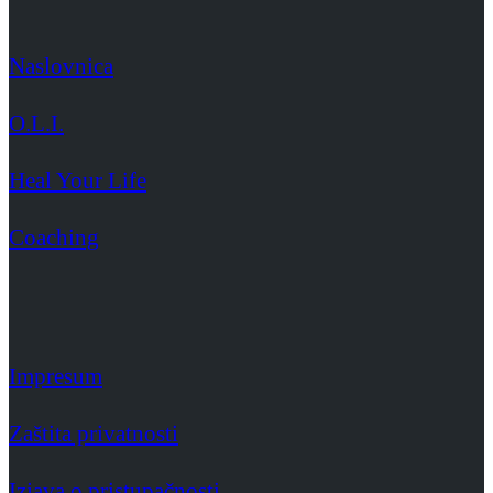
Naslovnica
O.L.I.
Heal Your Life
Coaching
Impresum
Zaštita privatnosti
Izjava o pristupačnosti