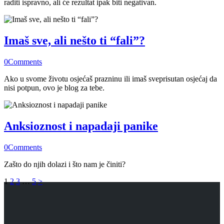
raditi ispravno, ali će rezultat ipak biti negativan.
Imaš sve, ali nešto ti “fali”?
0
Comments
Ako u svome životu osjećaš prazninu ili imaš sveprisutan osjećaj da
nisi potpun, ovo je blog za tebe.
Anksioznost i napadaji panike
0
Comments
Zašto do njih dolazi i što nam je činiti?
Brojevi
Page
Page
Page
Page
1
2
3
…
5
>
stranica
objava