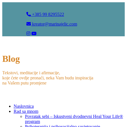
+385 99 8295522
kreator@marinajelic.com
Blog
Tekstovi, meditacije i afirmacije,
koje ćete ovdje pronaći, neka Vam budu inspiracija
na Vašem putu promjene
Naslovnica
Rad sa mnom
Povratak sebi – Iskustveni dvodnevni Heal Your Life®
program
Psihoterapija i psihosocijalno savjetovanje