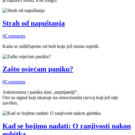
ja zapravo želim, a ne mogu?”
Strah od napuštanja
0
Comments
Kada se zaštičujemo od boli koju još nismo osjetili.
Zašto osjećam paniku?
0
Comments
Anksioznost i panika nisu „neprijatelji“.
Oni su signal koji ukazuje na emocionalni razvoj koji još nije
završen.
Kad se bojimo nadati: O ranjivosti nakon
gubitka