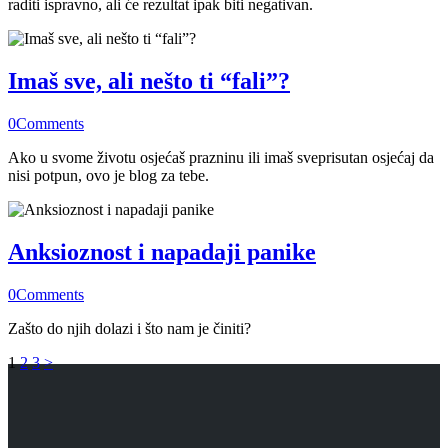
raditi ispravno, ali će rezultat ipak biti negativan.
Imaš sve, ali nešto ti “fali”?
0
Comments
Ako u svome životu osjećaš prazninu ili imaš sveprisutan osjećaj da
nisi potpun, ovo je blog za tebe.
Anksioznost i napadaji panike
0
Comments
Zašto do njih dolazi i što nam je činiti?
Brojevi
Page
Page
Page
1
2
3
>
stranica
objava