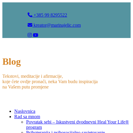
+385 99 8295522
kreator@marinajelic.com
Blog
Tekstovi, meditacije i afirmacije,
koje ćete ovdje pronaći, neka Vam budu inspiracija
na Vašem putu promjene
Naslovnica
Rad sa mnom
Povratak sebi – Iskustveni dvodnevni Heal Your Life®
program
Psihoterapija i psihosocijalno savjetovanje