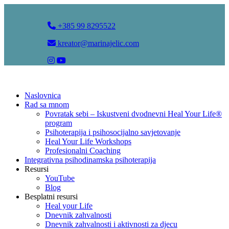
+385 99 8295522
kreator@marinajelic.com
Naslovnica
Rad sa mnom
Povratak sebi – Iskustveni dvodnevni Heal Your Life®
program
Psihoterapija i psihosocijalno savjetovanje
Heal Your Life Workshops
Profesionalni Coaching
Integrativna psihodinamska psihoterapija
Resursi
YouTube
Blog
Besplatni resursi
Heal your Life
Dnevnik zahvalnosti
Dnevnik zahvalnosti i aktivnosti za djecu