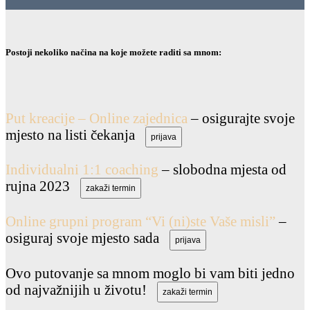
Postoji nekoliko načina na koje možete raditi sa mnom:
Put kreacije – Online zajednica
– osigurajte svoje
mjesto na listi čekanja
prijava
Individualni 1:1 coaching
– slobodna mjesta od
rujna 2023
zakaži termin
Online grupni program “Vi (ni)ste Vaše misli”
–
osiguraj svoje mjesto sada
prijava
Ovo putovanje sa mnom moglo bi vam biti jedno
od najvažnijih u životu!
zakaži termin