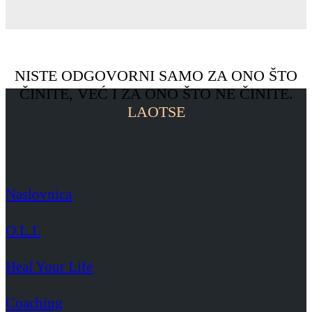
NISTE ODGOVORNI SAMO ZA ONO ŠTO
ČINITE, VEĆ I ZA ONO ŠTO NE ČINITE.
LAOTSE
Naslovnica
O.L.I.
Heal Your Life
Coaching