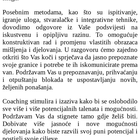
Posebnim metodama, kao što su ispitivanje,
igranje uloga, stvaralačke i integrativne tehnike,
dovodimo odgovore iz Vaše podsvijesti na
iskustvenu i opipljivu razinu. To omogućuje
konstruktivan rad i promjenu vlastitih obrazaca
mišljenja i djelovanja. U razgovoru ćemo zajedno
otkriti što Vas koči i sprječava da jasno prepoznate
svoje granice i potrebe te ih iskomunicirate prema
van. Podržavam Vas u prepoznavanju, prihvaćanju
i otpuštanju blokada te uspostavljanju novih,
željenih ponašanja.
Coaching stimulira i izaziva kako bi se oslobodilo
sve više i više potencijalnih talenata i mogućnosti.
Podržavam Vas da stignete tamo gdje želiš biti.
Dobivate više jasnoće i nove mogućnosti
djelovanja kako biste razvili svoj puni potencijal i
postigli svoje ciljeve.