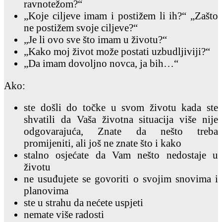
ravnotežom?“
„Koje ciljeve imam i postižem li ih?“ „Zašto
ne postižem svoje ciljeve?“
„Je li ovo sve što imam u životu?“
„Kako moj život može postati uzbudljiviji?“
„Da imam dovoljno novca, ja bih…“
Ako:
ste došli do točke u svom životu kada ste
shvatili da Vaša životna situacija više nije
odgovarajuća, Znate da nešto treba
promijeniti, ali još ne znate što i kako
stalno osjećate da Vam nešto nedostaje u
životu
ne usuđujete se govoriti o svojim snovima i
planovima
ste u strahu da nećete uspjeti
nemate više radosti