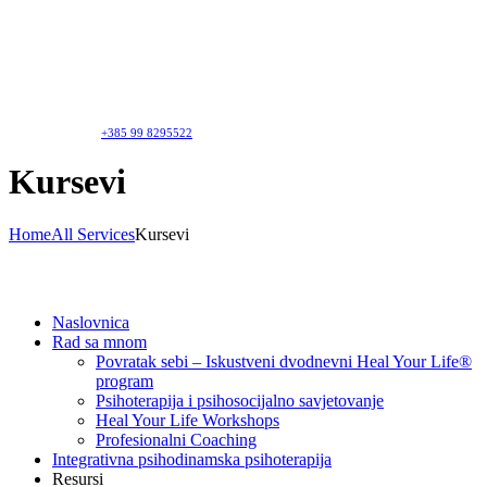
+385 99 8295522
Kursevi
Home
All Services
Kursevi
Naslovnica
Rad sa mnom
Povratak sebi – Iskustveni dvodnevni Heal Your Life®
program
Psihoterapija i psihosocijalno savjetovanje
Heal Your Life Workshops
Profesionalni Coaching
Integrativna psihodinamska psihoterapija
Resursi