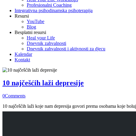
Profesionalni Coaching
Integrativna psihodinamska psihoterapija
Resursi
YouTube
Blog
Besplatni resursi
Heal your Life
Dnevnik zahvalnosti
Dnevnik zahvalnosti i aktivnosti za djecu
Kalendar
Kontakt
10 najčešćih laži depresije
0
Comments
10 najčešćih laži koje nam depresija govori prema osobama koje boluju