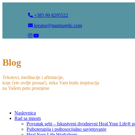
+385 99 8295522
kreator@marinajelic.com
Blog
Tekstovi, meditacije i afirmacije,
koje ćete ovdje pronaći, neka Vam budu inspiracija
na Vašem putu promjene
Naslovnica
Rad sa mnom
Povratak sebi – Iskustveni dvodnevni Heal Your Life® 
Psihoterapija i psihosocijalno savjetovanje
Heal Your Life Workshops