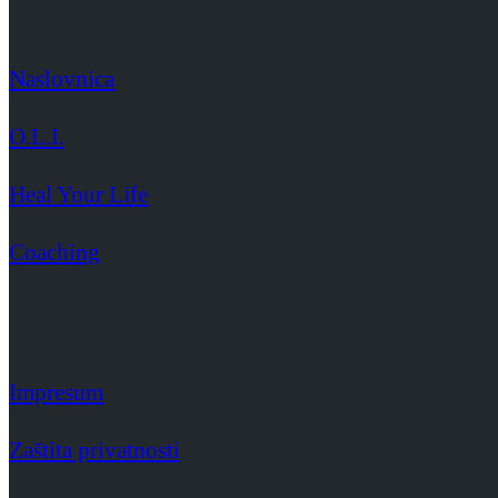
Naslovnica
O.L.I.
Heal Your Life
Coaching
Impresum
Zaštita privatnosti