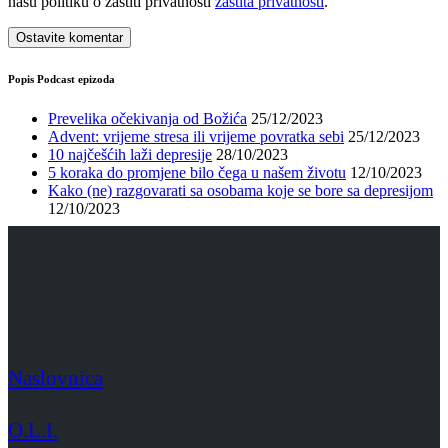
našu politiku o zaštiti privatnosti
zaštita privatnosti
.
Popis Podcast epizoda
Prevelika očekivanja od Božića
25/12/2023
Advent: vrijeme stresa ili vrijeme povratka sebi
25/12/2023
10 najčešćih laži depresije
28/10/2023
5 koraka do promjene bilo čega u našem životu
12/10/2023
Kako (ne) razgovarati sa osobama koje se bore sa depresijom
12/10/2023
Naslovnica
O.L.I.