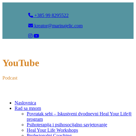
+385 99 8295522
kreator@marinajelic.com
YouTube
Podcast
Naslovnica
Rad sa mnom
Povratak sebi – Iskustveni dvodnevni Heal Your Life®
program
Psihoterapija i psihosocijalno savjetovanje
Heal Your Life Workshops
Profesionalni Coaching