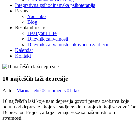
Integrativna psihodinamska psihoterapija
Resursi
YouTube
Blog
Besplatni resursi
Heal your Life
Dnevnik zahvalnosti
Dnevnik zahvalnosti i aktivnosti za djecu
Kalendar
Kontakt
10 najčešćih laži depresije
Autor:
Marina Jelić
0
Comments
0
Likes
10 najčešćih laži koje nam depresija govori prema osobama koje
boluju od depresije i koje su sudjelovale u projektu koji se zove The
Depression Project, a koje nemaju veze sa našom istinom i
stvarnosti.