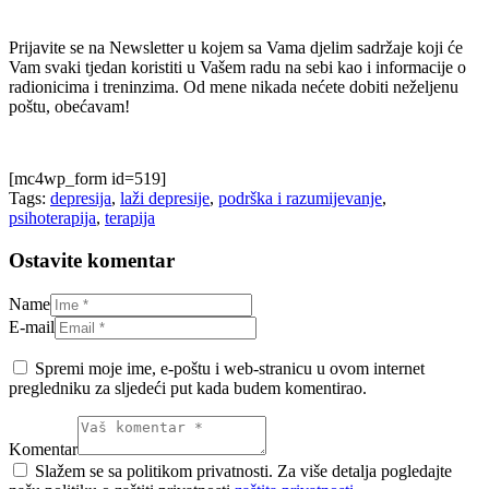
Prijavite se na Newsletter u kojem sa Vama djelim sadržaje koji će
Vam svaki tjedan koristiti u Vašem radu na sebi kao i informacije o
radionicima i treninzima. Od mene nikada nećete dobiti neželjenu
poštu, obećavam!
[mc4wp_form id=519]
Tags:
depresija
,
laži depresije
,
podrška i razumijevanje
,
psihoterapija
,
terapija
Ostavite komentar
Name
E-mail
Spremi moje ime, e-poštu i web-stranicu u ovom internet
pregledniku za sljedeći put kada budem komentirao.
Komentar
Slažem se sa politikom privatnosti. Za više detalja pogledajte