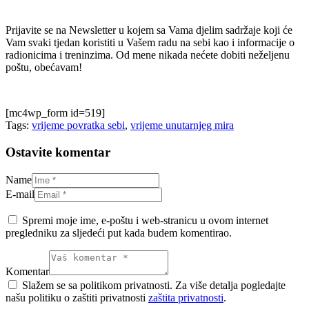
Prijavite se na Newsletter u kojem sa Vama djelim sadržaje koji će
Vam svaki tjedan koristiti u Vašem radu na sebi kao i informacije o
radionicima i treninzima. Od mene nikada nećete dobiti neželjenu
poštu, obećavam!
[mc4wp_form id=519]
Tags:
vrijeme povratka sebi
,
vrijeme unutarnjeg mira
Ostavite komentar
Name
E-mail
Spremi moje ime, e-poštu i web-stranicu u ovom internet
pregledniku za sljedeći put kada budem komentirao.
Komentar
Slažem se sa politikom privatnosti. Za više detalja pogledajte
našu politiku o zaštiti privatnosti
zaštita privatnosti
.