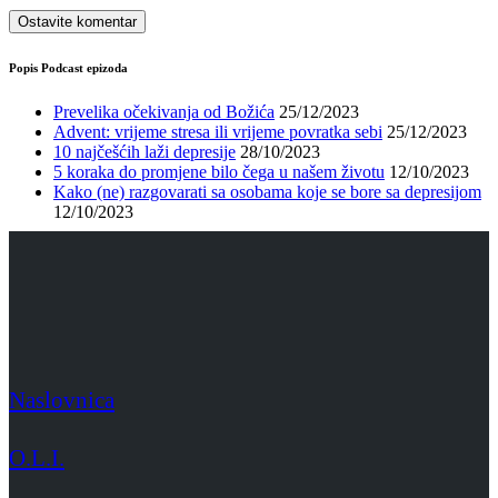
Popis Podcast epizoda
Prevelika očekivanja od Božića
25/12/2023
Advent: vrijeme stresa ili vrijeme povratka sebi
25/12/2023
10 najčešćih laži depresije
28/10/2023
5 koraka do promjene bilo čega u našem životu
12/10/2023
Kako (ne) razgovarati sa osobama koje se bore sa depresijom
12/10/2023
Naslovnica
O.L.I.