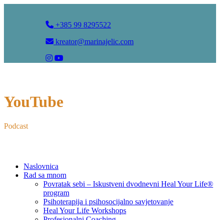
+385 99 8295522
kreator@marinajelic.com
YouTube
Podcast
Naslovnica
Rad sa mnom
Povratak sebi – Iskustveni dvodnevni Heal Your Life®
program
Psihoterapija i psihosocijalno savjetovanje
Heal Your Life Workshops
Profesionalni Coaching