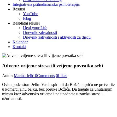
Integrativna psihodinamska psihoterapija
Resursi
YouTube
Blog
Besplatni resursi
Heal your Life
Dnevnik zahvalnosti
Dnevnik zahvalnosti i aktivnosti za djecu
Kalendar
Kontakt
Advent: vrijeme stresa ili vrijeme povratka sebi
Autor:
Marina Jelić
0
Comments
0
Likes
Ovim podcastom želim Vas inspirirati da Božićnu priču ne pretvorite
u komercijalnu bajku, bez poruke Božića. Da tragate za unutarnjim
mirom kroz adventsko vrijeme i ne upadnete u zamku stresa i
užurbanosti.