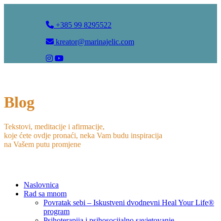
+385 99 8295522
kreator@marinajelic.com
Blog
Tekstovi, meditacije i afirmacije,
koje ćete ovdje pronaći, neka Vam budu inspiracija
na Vašem putu promjene
Naslovnica
Rad sa mnom
Povratak sebi – Iskustveni dvodnevni Heal Your Life®
program
Psihoterapija i psihosocijalno savjetovanje