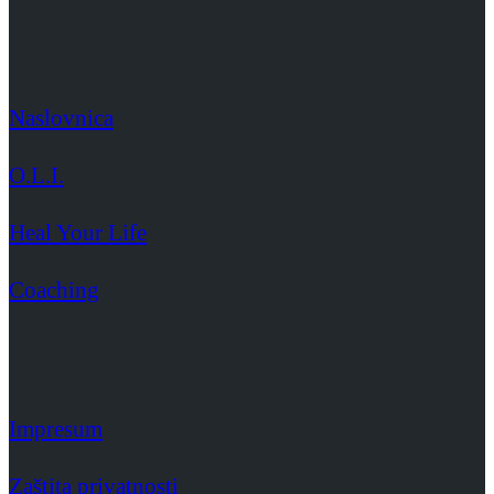
Naslovnica
O.L.I.
Heal Your Life
Coaching
Impresum
Zaštita privatnosti