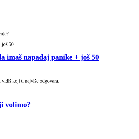
čuje?
da imaš napadaj panike + još 50
 vidiš koji ti najviše odgovara.
ji volimo?