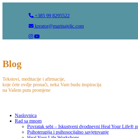
+385 99 8295522
kreator@marinajelic.com
Blog
Tekstovi, meditacije i afirmacije,
koje ćete ovdje pronaći, neka Vam budu inspiracija
na Vašem putu promjene
Naslovnica
Rad sa mnom
Povratak sebi – Iskustveni dvodnevni Heal Your Life® 
Psihoterapija i psihosocijalno savjetovanje
Heal Your Life Workshops