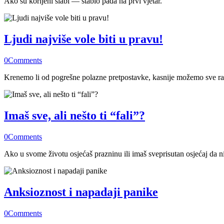
Ako su korijeni slabi — stablo pada na prvi vjetar.
Ljudi najviše vole biti u pravu!
0
Comments
Krenemo li od pogrešne polazne pretpostavke, kasnije možemo sve raditi
Imaš sve, ali nešto ti “fali”?
0
Comments
Ako u svome životu osjećaš prazninu ili imaš sveprisutan osjećaj da ni
Anksioznost i napadaji panike
0
Comments