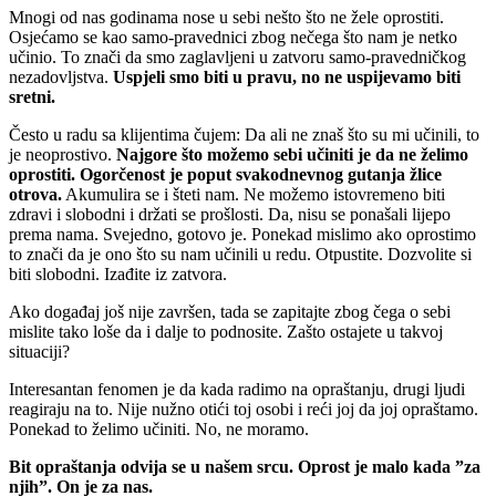
Mnogi od nas godinama nose u sebi nešto što ne žele oprostiti.
Osjećamo se kao samo-pravednici zbog nečega što nam je netko
učinio. To znači da smo zaglavljeni u zatvoru samo-pravedničkog
nezadovljstva.
Uspjeli smo biti u pravu, no ne uspijevamo biti
sretni.
Često u radu sa klijentima čujem: Da ali ne znaš što su mi učinili, to
je neoprostivo.
Najgore što možemo sebi učiniti je da ne želimo
oprostiti. Ogorčenost je poput svakodnevnog gutanja žlice
otrova.
Akumulira se i šteti nam. Ne možemo istovremeno biti
zdravi i slobodni i držati se prošlosti. Da, nisu se ponašali lijepo
prema nama. Svejedno, gotovo je. Ponekad mislimo ako oprostimo
to znači da je ono što su nam učinili u redu. Otpustite. Dozvolite si
biti slobodni. Izađite iz zatvora.
Ako događaj još nije završen, tada se zapitajte zbog čega o sebi
mislite tako loše da i dalje to podnosite. Zašto ostajete u takvoj
situaciji?
Interesantan fenomen je da kada radimo na opraštanju, drugi ljudi
reagiraju na to. Nije nužno otići toj osobi i reći joj da joj opraštamo.
Ponekad to želimo učiniti. No, ne moramo.
Bit opraštanja odvija se u našem srcu. Oprost je malo kada ”za
njih”. On je za nas.