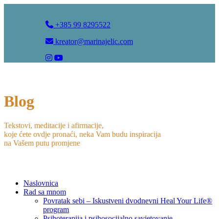
+385 99 8295522
kreator@marinajelic.com
Blog
Tekstovi, meditacije i afirmacije,
koje ćete ovdje pronaći, neka Vam budu inspiracija
na Vašem putu promjene
Naslovnica
Rad sa mnom
Povratak sebi – Iskustveni dvodnevni Heal Your Life®
program
Psihoterapija i psihosocijalno savjetovanje