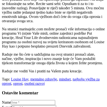
se fokusirajte na sebe. Recite sami sebi: Opraštam ti za to i to
(navedite razlog). Ponavljajte te riječi također 5 minuta. Ovu moćnu
vježbu radite jedanput tjedno kako biste se riješili negativnih
emotivnih taloga. Ovom vježbom doći ćete do svoga cilja oprosta i
otvaranja svoga srca.
Na stranici marinajelic.com možete pronaći više informacija o online
programu Vi (ni)ste Vaše misli, online zajednici podrške Put
kreacije, Heal Your Life dvodnevnim radionicama najsnažnijem
programu za osobni razvoj na svijetu kreiranom osobnom od Louise
Hay kao i potpuno besplatno preuzeti Dnevnik zahvalnosti.
Raduje me što ćete u sadržajima na ovoj stranici pronaći alate,
načine, vježbe, inspiraciju i novo znanje koje će Vam poslužiti
tijekom transformacije onoga dijela života u kojem želite promjenu.
Raduje me voditi Vas i pratiti na Vašem putu kreacije.
Tags:
Louise Hay
,
mentalno zdravlje
,
mindset
,
najbolja vježba za
oprost
,
oprost
,
osobni razvoj
Ostavite komentar
Name