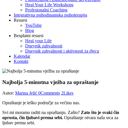
Heal Your Life Workshops
Profesionalni Coaching
Integrativna psihodinamska psihoterapija
Resursi
YouTube
Blog
Besplatni resursi
Heal your Life
Dnevnik zahvalnosti
Dnevnik zahvalnosti i aktivnosti za djecu
Kalendar
Kontakt
Najbolja 5-minutna vježba za opraštanje
Autor:
Marina Jelić
0
Comments
2
Likes
Opraštanje je teško područje za većinu nas.
Svi mi moramo raditi na opraštanju. Zašto?
Zato što je svaki čin
oprosta, čin ljubavi prema sebi.
Opraštanje otvara naša srca za
ljubav prema sebi.