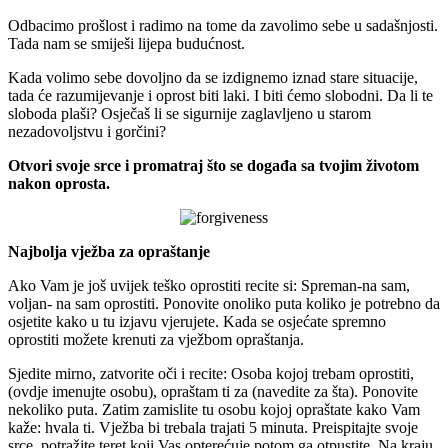
Odbacimo prošlost i radimo na tome da zavolimo sebe u sadašnjosti.
Tada nam se smiješi lijepa budućnost.
Kada volimo sebe dovoljno da se izdignemo iznad stare situacije,
tada će razumijevanje i oprost biti laki. I biti ćemo slobodni. Da li te
sloboda plaši? Osječaš li se sigurnije zaglavljeno u starom
nezadovoljstvu i gorčini?
Otvori svoje srce i promatraj što se događa sa tvojim životom
nakon oprosta.
Najbolja vježba za opraštanje
Ako Vam je još uvijek teško oprostiti recite si: Spreman-na sam,
voljan- na sam oprostiti. Ponovite onoliko puta koliko je potrebno da
osjetite kako u tu izjavu vjerujete. Kada se osjećate spremno
oprostiti možete krenuti za vježbom opraštanja.
Sjedite mirno, zatvorite oči i recite: Osoba kojoj trebam oprostiti,
(ovdje imenujte osobu), opraštam ti za (navedite za šta). Ponovite
nekoliko puta. Zatim zamislite tu osobu kojoj opraštate kako Vam
kaže: hvala ti. Vježba bi trebala trajati 5 minuta. Preispitajte svoje
srce, potražite teret koji Vas opterećuje potom ga otpustite. Na kraju