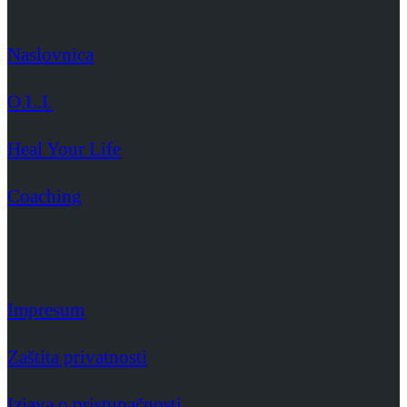
Naslovnica
O.L.I.
Heal Your Life
Coaching
Impresum
Zaštita privatnosti
Izjava o pristupačnosti