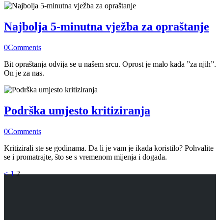
Najbolja 5-minutna vježba za opraštanje
0
Comments
Bit opraštanja odvija se u našem srcu. Oprost je malo kada ”za njih”.
On je za nas.
Podrška umjesto kritiziranja
0
Comments
Kritizirali ste se godinama. Da li je vam je ikada koristilo? Pohvalite
se i promatrajte, što se s vremenom mijenja i događa.
Brojevi
Page
Page
<
1
2
stranica
objava