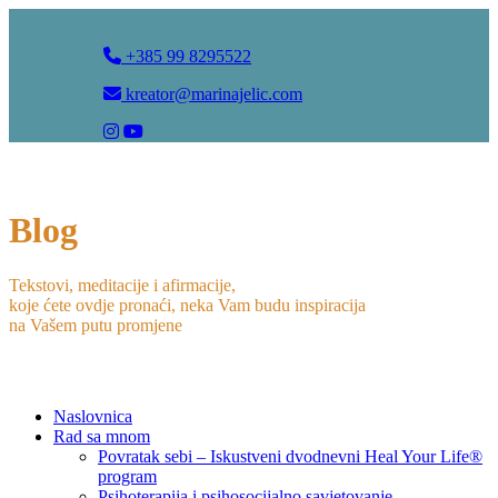
+385 99 8295522
kreator@marinajelic.com
Blog
Tekstovi, meditacije i afirmacije,
koje ćete ovdje pronaći, neka Vam budu inspiracija
na Vašem putu promjene
Naslovnica
Rad sa mnom
Povratak sebi – Iskustveni dvodnevni Heal Your Life®
program
Psihoterapija i psihosocijalno savjetovanje