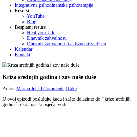
Integrativna psihodinamska psihoterapija
Resursi
YouTube
Blog
Besplatni resursi
Heal your Life
Dnevnik zahvalnosti
Dnevnik zahvalnosti i aktivnosti za djecu
Kalendar
Kontakt
Kriza srednjih godina i zov naše duše
Autor:
Marina Jelić
0
Comments
1
Like
U ovoj epizodi poslušajte kada i zašto dolazimo do ´´krize srednjih
godina´´ i koji nas to osjećaj vodi.