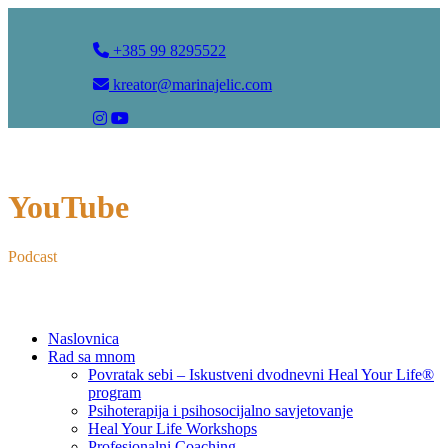
+385 99 8295522
kreator@marinajelic.com
YouTube
Podcast
Naslovnica
Rad sa mnom
Povratak sebi – Iskustveni dvodnevni Heal Your Life®
program
Psihoterapija i psihosocijalno savjetovanje
Heal Your Life Workshops
Profesionalni Coaching