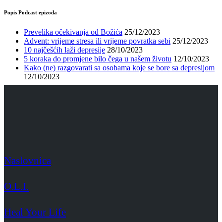
Popis Podcast epizoda
Prevelika očekivanja od Božića
25/12/2023
Advent: vrijeme stresa ili vrijeme povratka sebi
25/12/2023
10 najčešćih laži depresije
28/10/2023
5 koraka do promjene bilo čega u našem životu
12/10/2023
Kako (ne) razgovarati sa osobama koje se bore sa depresijom
12/10/2023
Naslovnica
O.L.I.
Heal Your Life